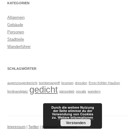
KATEGORIEN
Allgemein
Gebäude
Personen
Stadtteile
Wanderführer
SCHLAGWÖRTER
augenzeugenbericht
bombenangriff
brunnen
dresden
Ernst Köhler-Haußen
gedicht
ferdinandplatz
gänsedieb
novalis
wandern
Durch die weitere Nutzung
der Seite stimmst du der
Verwendung von Cookies
zu.
Weitere Informationen
Verstanden
Impressum
|
Twitter
|
Instagram
|
Facebook