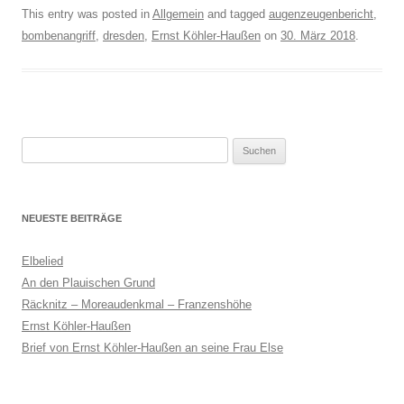
This entry was posted in
Allgemein
and tagged
augenzeugenbericht
,
bombenangriff
,
dresden
,
Ernst Köhler-Haußen
on
30. März 2018
.
Suchen
nach:
NEUESTE BEITRÄGE
Elbelied
An den Plauischen Grund
Räcknitz – Moreaudenkmal – Franzenshöhe
Ernst Köhler-Haußen
Brief von Ernst Köhler-Haußen an seine Frau Else