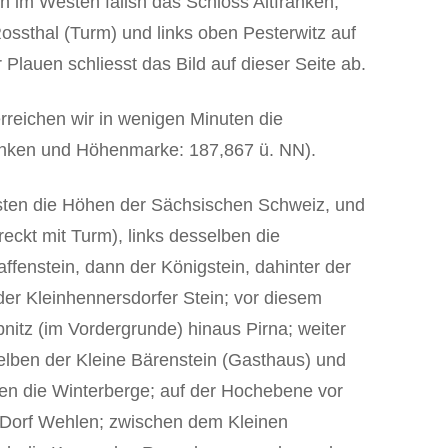
n im Westen fallsn das Schloss Altfranken,
ossthal (Turm) und links oben Pesterwitz auf
Plauen schliesst das Bild auf dieser Seite ab.
rreichen wir in wenigen Minuten die
nken und Höhenmarke: 187,867 ü. NN).
sten die Höhen der Sächsischen Schweiz, und
ckt mit Turm), links desselben die
affenstein, dann der Königstein, dahinter der
s der Kleinhennersdorfer Stein; vor diesem
nitz (im Vordergrunde) hinaus Pirna; weiter
mselben der Kleine Bärenstein (Gasthaus) und
gen die Winterberge; auf der Hochebene vor
n Dorf Wehlen; zwischen dem Kleinen