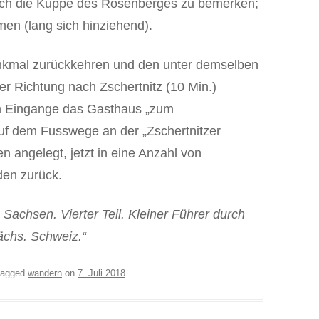
 noch die Kuppe des Rosenberges zu bemerken;
en (lang sich hinziehend).
mal zurückkehren und den unter demselben
er Richtung nach Zschertnitz (10 Min.)
am Eingange das Gasthaus „zum
auf dem Fusswege an der „Zschertnitzer
 angelegt, jetzt in eine Anzahl von
den zurück.
achsen. Vierter Teil. Kleiner Führer durch
chs. Schweiz.“
tagged
wandern
on
7. Juli 2018
.