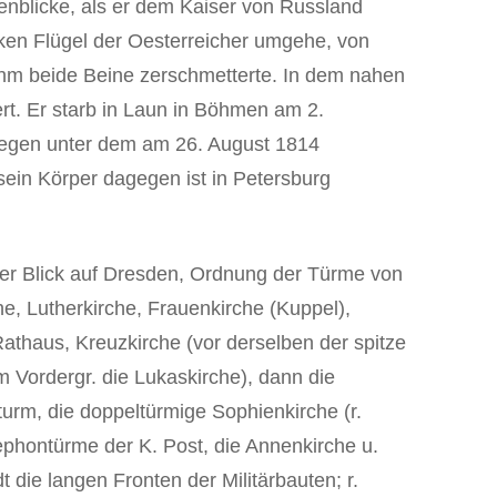
nblicke, als er dem Kaiser von Russland
ken Flügel der Oesterreicher umgehe, von
 ihm beide Beine zerschmetterte. In dem nahen
rt. Er starb in Laun in Böhmen am 2.
iegen unter dem am 26. August 1814
sein Körper dagegen ist in Petersburg
der Blick auf Dresden, Ordnung der Türme von
he, Lutherkirche, Frauenkirche (Kuppel),
athaus, Kreuzkirche (vor derselben der spitze
m Vordergr. die Lukaskirche), dann die
turm, die doppeltürmige Sophienkirche (r.
lephontürme der K. Post, die Annenkirche u.
t die langen Fronten der Militärbauten; r.