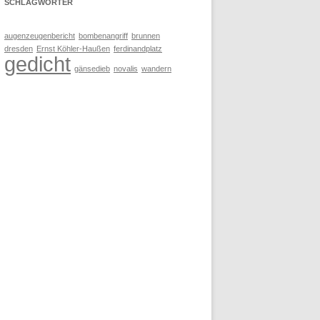
SCHLAGWÖRTER
augenzeugenbericht
bombenangriff
brunnen
dresden
Ernst Köhler-Haußen
ferdinandplatz
gedicht
gänsedieb
novalis
wandern