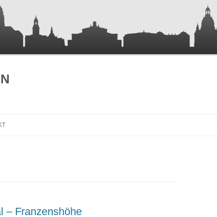
EN
Skip to content
KT
l – Franzenshöhe