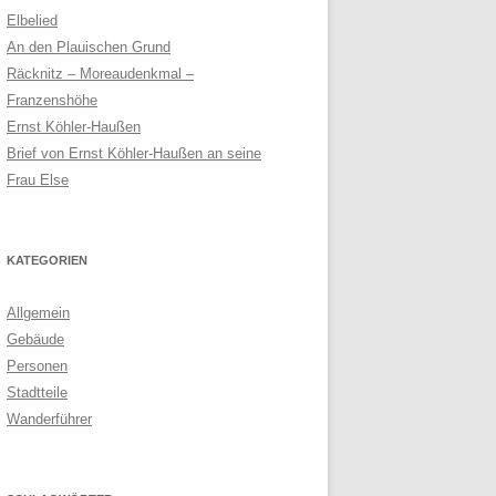
Elbelied
An den Plauischen Grund
Räcknitz – Moreaudenkmal –
Franzenshöhe
Ernst Köhler-Haußen
Brief von Ernst Köhler-Haußen an seine
Frau Else
KATEGORIEN
Allgemein
Gebäude
Personen
Stadtteile
Wanderführer