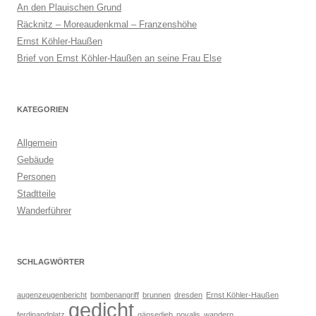
An den Plauischen Grund
Räcknitz – Moreaudenkmal – Franzenshöhe
Ernst Köhler-Haußen
Brief von Ernst Köhler-Haußen an seine Frau Else
KATEGORIEN
Allgemein
Gebäude
Personen
Stadtteile
Wanderführer
SCHLAGWÖRTER
augenzeugenbericht
bombenangriff
brunnen
dresden
Ernst Köhler-Haußen
gedicht
ferdinandplatz
gänsedieb
novalis
wandern